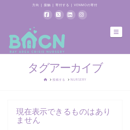
方向
|
接触
|
寄付する
|
VENMOの寄付
フ
バ
リ
イ
ナ
ェ
ツ
ン
ン
ビ
ゲ
イ
ク
ス
ー
ス
ト
タ
シ
ョ
ブ
イ
グ
ン
タグアーカイブ
ッ
ン
ラ
ク
ム
家
投稿する
NURSERY
現在表示できるものはあり
ません