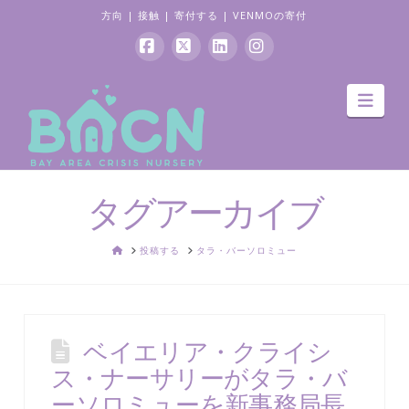
方向
|
接触
|
寄付する
|
VENMOの寄付
フ
バ
リ
イ
ナ
ェ
ツ
ン
ン
ビ
ゲ
イ
ク
ス
ー
ス
ト
タ
シ
ョ
ブ
イ
グ
ン
タグアーカイブ
ッ
ン
ラ
ク
ム
家
投稿する
タラ・バーソロミュー
ベイエリア・クライシ
ス・ナーサリーがタラ・バ
ーソロミューを新事務局長