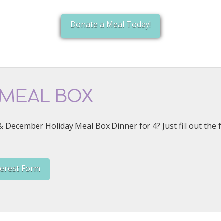
Donate a Meal Today!
 MEAL BOX
& December Holiday Meal Box Dinner for 4? Just fill out the
terest Form