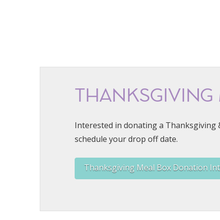
THANKSGIVING
Interested in donating a Thanksgiving 
schedule your drop off date.
Thanksgiving Meal Box Donation In