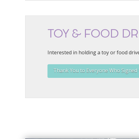
TOY & FOOD DR
Interested in holding a toy or food driv
Thank You to Everyone Who Signed 