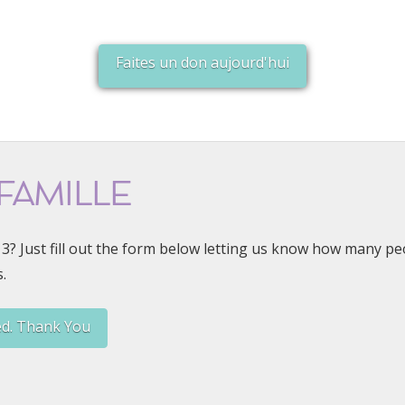
Faites un don aujourd'hui
FAMILLE
or 3? Just fill out the form below letting us know how many p
.
ed. Thank You