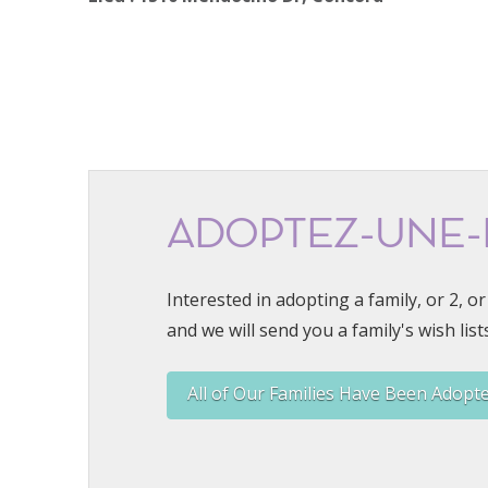
ADOPTEZ-UNE-
Interested in adopting a family, or 2, 
and we will send you a family's wish lists
All of Our Families Have Been Adopt