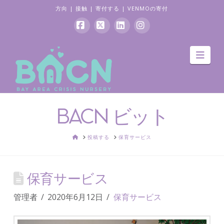
方向
|
接触
|
寄付する
|
VENMOの寄付
フ
バ
リ
イ
ナ
ェ
ツ
ン
ン
ビ
ゲ
イ
ク
ス
ー
ス
ト
タ
シ
ョ
ブ
イ
グ
ン
BACN ビット
ッ
ン
ラ
ク
ム
家
投稿する
保育サービス
保育サービス
管理者
2020年6月12日
保育サービス