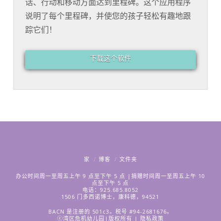
话、行动和移动方面达到里程碑。这个应用程序
说明了每个里程碑，并使您的孩子轻松有趣地跟
踪它们！
下载这个软件
家
博客
文件夹
办公时间周一至周五上午 9 点至下午 5 点 |捐赠时间周一至周五上午 10
点至下午 5 点
电话：925.685.8052
1506 门多西诺博士，康科德，94521
BACN 是注册的 501c3。税号 #94-2681676。
ⓒ湾区危机幼儿园|版权所有 |
隐私政策