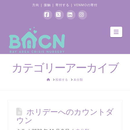
方向
|
接触
|
寄付する
|
VENMOの寄付
フ
バ
リ
イ
ナ
ェ
ツ
ン
ン
ビ
ゲ
イ
ク
ス
ー
ス
ト
タ
シ
ョ
ブ
イ
グ
ン
カテゴリーアーカイブ
ッ
ン
ラ
ク
ム
家
投稿する
未分類
ホリデーへのカウントダ
ウン