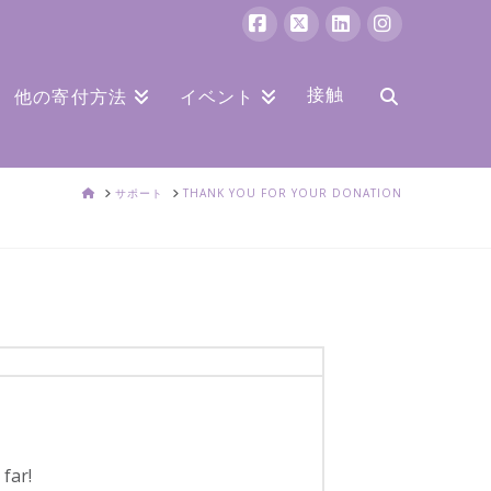
フ
バ
リ
イ
ェ
ツ
ン
ン
接触
他の寄付方法
イベント
イ
ク
ス
ス
ト
タ
家
サポート
THANK YOU FOR YOUR DONATION
ブ
イ
グ
ッ
ン
ラ
ク
ム
far!