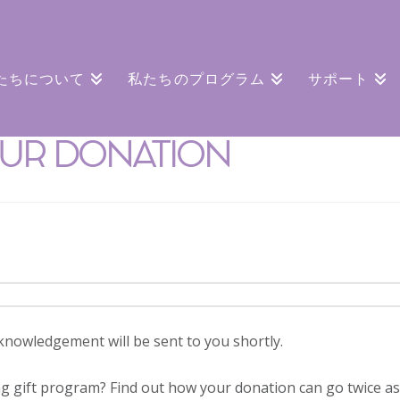
たちについて
私たちのプログラム
サポート
OUR DONATION
nowledgement will be sent to you shortly.
 gift program? Find out how your donation can go twice as 