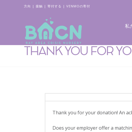
方向
|
接触
|
寄付する
|
VENMOの寄付
私
THANK YOU FOR Y
Thank you for your donation! An ack
Does your employer offer a matching