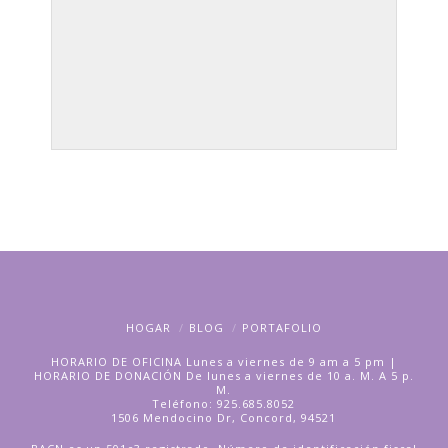
HOGAR
BLOG
PORTAFOLIO
HORARIO DE OFICINA Lunes a viernes de 9 am a 5 pm |
HORARIO DE DONACIÓN De lunes a viernes de 10 a. M. A 5 p.
M.
Teléfono: 925.685.8052
1506 Mendocino Dr, Concord, 94521