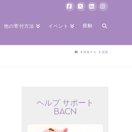
フ
バ
リ
イ
ェ
ツ
ン
ン
接触
他の寄付方法
イベント
イ
ク
ス
ス
ト
タ
家
ブ
投稿する
イ
認識
グ
ッ
ン
ラ
ク
ム
ヘルプ サポート
BACN