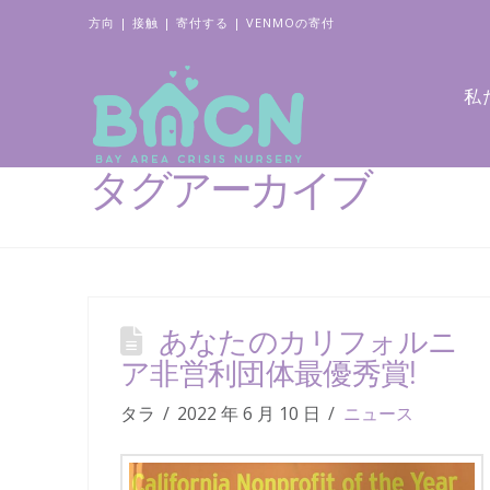
方向
|
接触
|
寄付する
|
VENMOの寄付
私
タグアーカイブ
あなたのカリフォルニ
ア非営利団体最優秀賞!
タラ
2022 年 6 月 10 日
ニュース