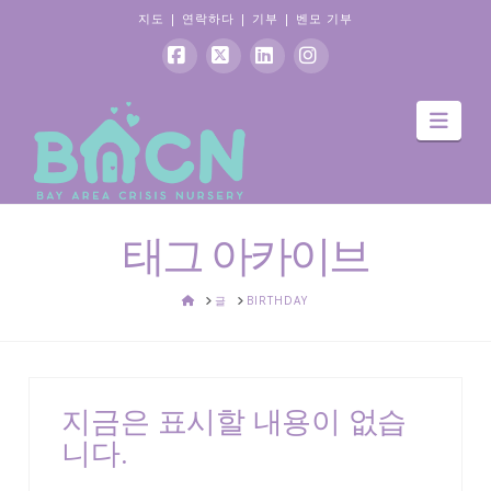
지도
|
연락하다
|
기부
|
벤모 기부
페
엑
링
인
항
이
스
크
스
해
스
드
타
북
인
그
램
태그 아카이브
집
글
BIRTHDAY
지금은 표시할 내용이 없습
니다.