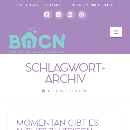
RICHTUNGEN
|
KONTAKT
|
SPENDEN
|
VENMO-SPENDE
Facebook
X
LinkedIn
Instagram
Navi
SCHLAGWORT-
ARCHIV
HEIM
BEITRÄGE
BIRTHDAY
MOMENTAN GIBT ES