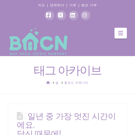
지도
|
연락하다
|
기부
|
벤모 기부
페
엑
링
인
항
이
스
크
스
해
스
드
타
북
인
그
램
태그 아카이브
집
글
콩코드 커뮤니티
일년 중 가장 멋진 시간이
에요.
당신 때문에!