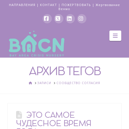
НАПРАВЛЕНИЯ
|
КОНТАКТ
|
ПОЖЕРТВОВАТЬ
|
Жертвование
Венмо
Facebook
Икс
LinkedIn
Instagram
Нав
АРХИВ ТЕГОВ
ДОМ
ЗАПИСИ
СООБЩЕСТВО СОГЛАСИЯ
ЭТО САМОЕ
ЧУДЕСНОЕ ВРЕМЯ