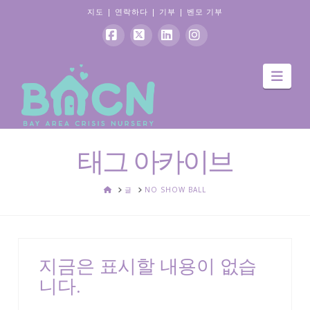
지도
|
연락하다
|
기부
|
벤모 기부
페
엑
링
인
항
이
스
크
스
해
스
드
타
북
인
그
램
태그 아카이브
집
글
NO SHOW BALL
지금은 표시할 내용이 없습
니다.