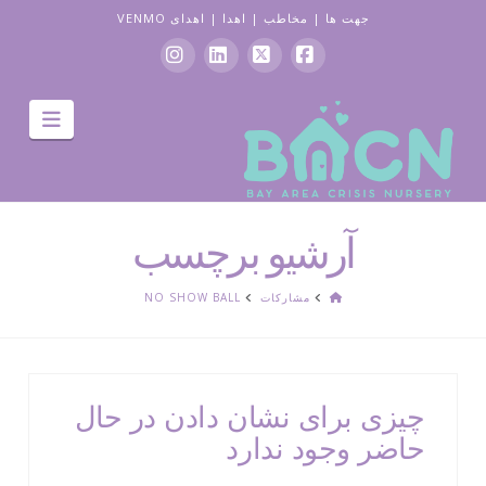
جهت ها
|
مخاطب
|
اهدا
|
اهدای VENMO
فیس
ایکس
لینکدین
اینستاگرام
جهت
بوک
یابی
آرشیو برچسب
صفحه
مشارکات
NO SHOW BALL
اصلی
چیزی برای نشان دادن در حال
حاضر وجود ندارد