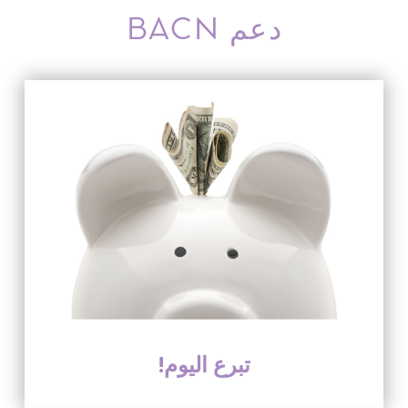
دعم BACN
تبرع اليوم!