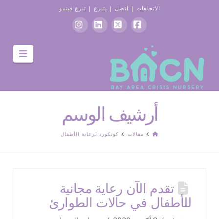
الاتجاهات
|
اتصل
|
يتبرع
|
تبرع فينمو
موقع
X
ينكدين
انستغرام
التنقل
التواصل
الاجتماعي
الفيسبوك
أرشيف الوسم
الصفحة
مقالات
كونكورد لرعاية الأطفال
الرئيسية
تقدم الآن رعاية مجانية
للأطفال في حالات الطوارئ