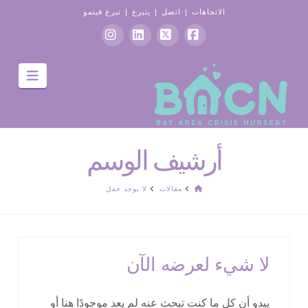
الاتجاهات
|
اتصل
|
يتبرع
|
تبرع فينمو
موقع
X
ينكدين
انستغرام
التنقل
التواصل
الاجتماعي
الفيسبوك
أرشيف الوسم
الصفحة
مقالات
لا يوجد حفل
الرئيسية
لا شيء لعرضه الآن
يبدو أن كل ما كنت تبحث عنه لم يعد موجودًا هنا أو