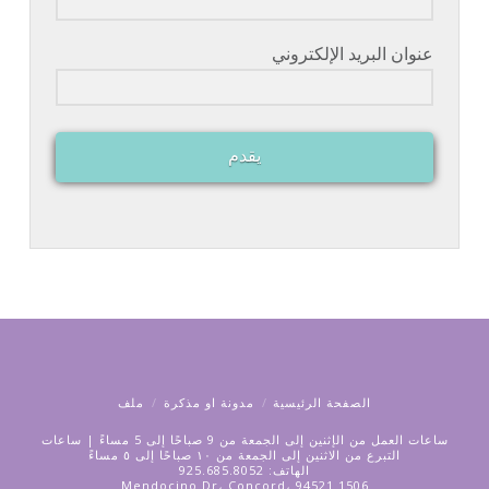
عنوان البريد الإلكتروني
يقدم
الصفحة الرئيسية
مدونة او مذكرة
ملف
ساعات العمل من الإثنين إلى الجمعة من 9 صباحًا إلى 5 مساءً | ساعات
التبرع من الاثنين إلى الجمعة من ١٠ صباحًا إلى ٥ مساءً
الهاتف: 925.685.8052
1506 Mendocino Dr، Concord، 94521