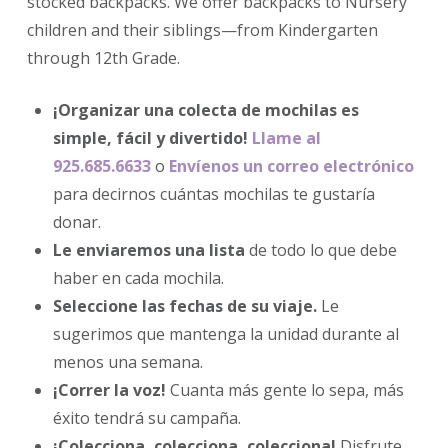
stocked backpacks. We offer backpacks to Nursery
children and their siblings—from Kindergarten
through 12th Grade.
¡Organizar una colecta de mochilas es
simple, fácil y divertido!
Llame al
925.685.6633
o
Envíenos un correo electrónico
para decirnos cuántas mochilas te gustaría
donar.
Le enviaremos una lista
de todo lo que debe
haber en cada mochila.
Seleccione las fechas de su viaje.
Le
sugerimos que mantenga la unidad durante al
menos una semana.
¡Correr la voz!
Cuanta más gente lo sepa, más
éxito tendrá su campaña.
¡Colecciona, colecciona, colecciona!
Disfrute