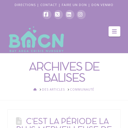
DIRECTIONS
|
CONTACT
|
FAIRE UN DON
|
DON VENMO
Facebook
X
LinkedIn
Instagram
La
navi
ARCHIVES DE
BALISES
ACCUEIL
DES ARTICLES
COMMUNAUTÉ
C'EST LA PÉRIODE LA