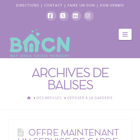
DIRECTIONS
|
CONTACT
|
FAIRE UN DON
|
DON VENMO
Facebook
X
LinkedIn
Instagram
La
navi
ARCHIVES DE
BALISES
ACCUEIL
DES ARTICLES
DÉPOSER À LA GARDERIE
OFFRE MAINTENANT