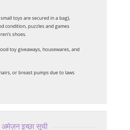
small toys are secured in a bag),
od condition, puzzles and games
dren’s shoes.
t food toy giveaways, housewares, and
chairs, or breast pumps due to laws
अमेज़न इच्छा सूची