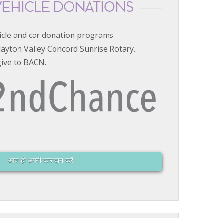
VEHICLE DONATIONS
icle and car donation programs
layton Valley Concord Sunrise Rotary.
give to BACN.
आज ही अपनी कार दान करें