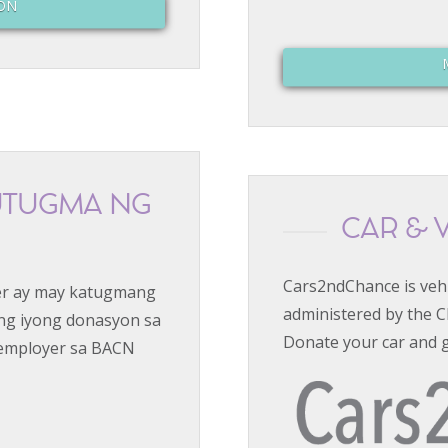
ON
UTUGMA NG
CAR & 
Cars2ndChance is veh
r ay may katugmang
administered by the C
ng iyong donasyon sa
Donate your car and 
 employer sa BACN