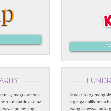
I
RO
ARITY
FUNDR
 item ay magtatampok
Maaari kang mangole
ibbon—maaaring ito ay
ng mga nalikom na be
binabawasan mo ang
isang espesyal na ka