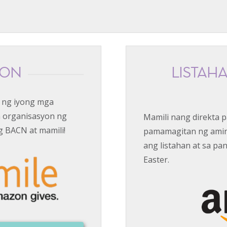
ZON
LISTAHA
 ng iyong mga
a organisasyon ng
Mamili nang direkta 
g BACN at mamili!
pamamagitan ng aming
ang listahan at sa pan
Easter.