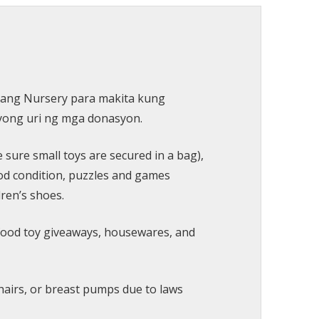
ang Nursery para makita kung
yong uri ng mga donasyon.
sure small toys are secured in a bag),
od condition, puzzles and games
dren’s shoes.
t food toy giveaways, housewares, and
chairs, or breast pumps due to laws