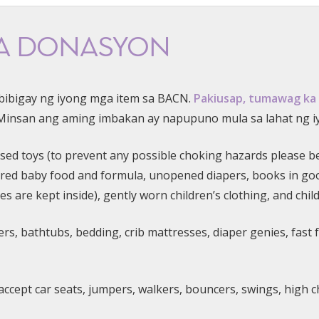
NA DONASYON
bibigay ng iyong mga item sa BACN.
Pakiusap, tumawag ka
insan ang aming imbakan ay napupuno mula sa lahat ng i
sed toys (to prevent any possible choking hazards please be 
pired baby food and formula, unopened diapers, books in go
s are kept inside), gently worn children’s clothing, and chil
llers, bathtubs, bedding, crib mattresses, diaper genies, fas
accept car seats, jumpers, walkers, bouncers, swings, high 