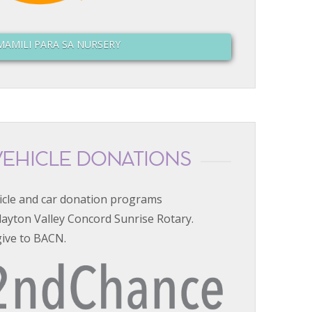
MAMILI PARA SA NURSERY
VEHICLE DONATIONS
icle and car donation programs
layton Valley Concord Sunrise Rotary.
give to BACN.