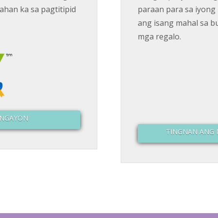
ahan ka sa pagtitipid
paraan para sa iyong
ang isang mahal sa b
mga regalo.
 NGAYON
TINGNAN ANG M