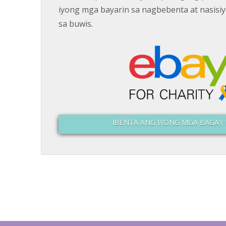
iyong mga bayarin sa nagbebenta at nasisiy
sa buwis.
IBENTA ANG IYONG MGA BAGAY