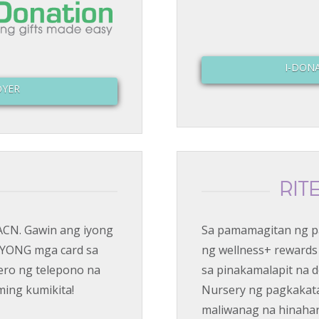
I-DON
OYER
RIT
ACN. Gawin ang iyong
Sa pamamagitan ng pa
IYONG mga card sa
ng wellness+ rewards
ero ng telepono na
sa pinakamalapit na d
ming kumikita!
Nursery ng pagkakat
maliwanag na hinahar