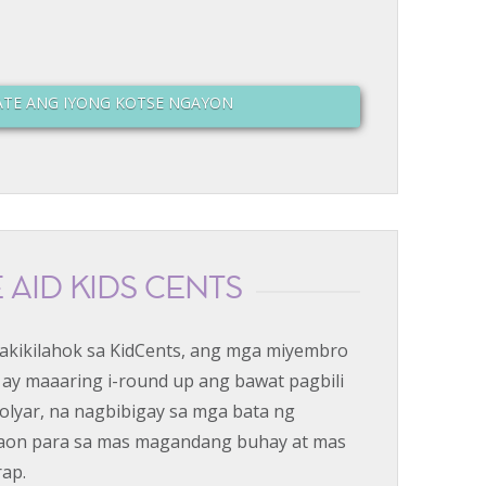
ATE ANG IYONG KOTSE NGAYON
E AID KIDS CENTS
kikilahok sa KidCents, ang mga miyembro
 ay maaaring i-round up ang bawat pagbili
olyar, na nagbibigay sa mga bata ng
aon para sa mas magandang buhay at mas
ap.