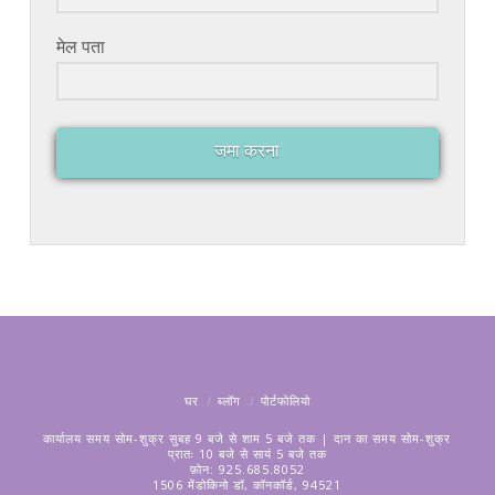
मेल पता
जमा करना
घर
ब्लॉग
पोर्टफोलियो
कार्यालय समय सोम-शुक्र सुबह 9 बजे से शाम 5 बजे तक | दान का समय सोम-शुक्र
प्रातः 10 बजे से सायं 5 बजे तक
फ़ोन: 925.685.8052
1506 मेंडोकिनो डॉ, कॉनकॉर्ड, 94521