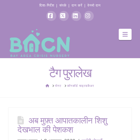
दिशा-निर्देश
|
संपर्क
|
दान करें
|
वेनमो दान
फेसबुक
एक्स
Linkedin
Instagram
मार्गद
टैग पुरालेख
घर
पोस्ट
कॉनकॉर्ड चाइल्डकैअर
अब मुफ़्त आपातकालीन शिशु
देखभाल की पेशकश