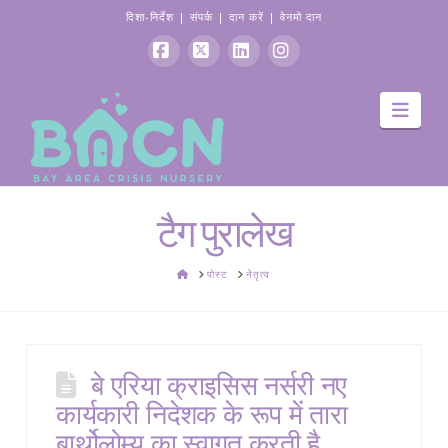
दिशा-निर्देश
|
संपर्क
|
दान करें
|
वेनमो दान
फेसबुक
एक्स
Linkedin
Instagram
मार्गद
टैग पुरालेख
घर
पोस्ट
नेतृत्व
बे एरिया क्राइसिस नर्सरी नए
कार्यकारी निदेशक के रूप में तारा
बार्थोलोम्यू का स्वागत करती है