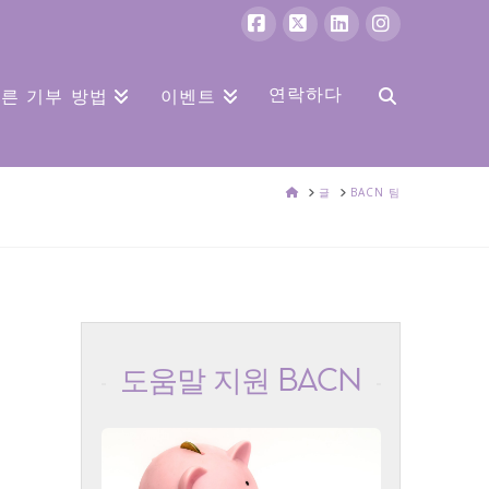
페
엑
링
인
이
스
크
스
연락하다
른 기부 방법
이벤트
스
드
타
북
인
그
집
글
BACN 팀
램
도움말 지원 BACN