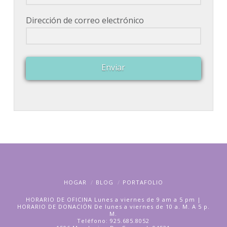
Dirección de correo electrónico
Enviar
HOGAR
BLOG
PORTAFOLIO
HORARIO DE OFICINA Lunes a viernes de 9 am a 5 pm |
HORARIO DE DONACIÓN De lunes a viernes de 10 a. M. A 5 p.
M.
Teléfono: 925.685.8052