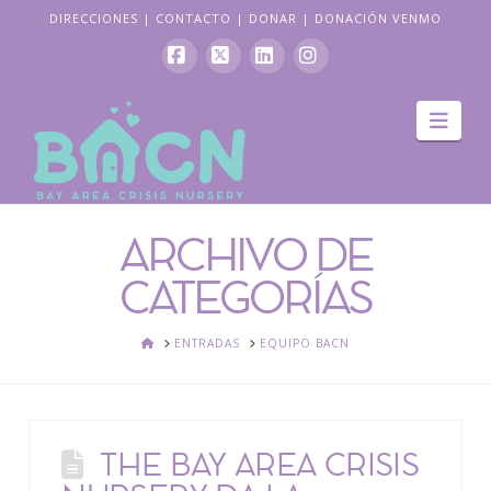
DIRECCIONES
|
CONTACTO
|
DONAR
|
DONACIÓN VENMO
Facebook
X
LinkedIn
Instagram
Nav
ARCHIVO DE
CATEGORÍAS
HOGAR
ENTRADAS
EQUIPO BACN
THE BAY AREA CRISIS