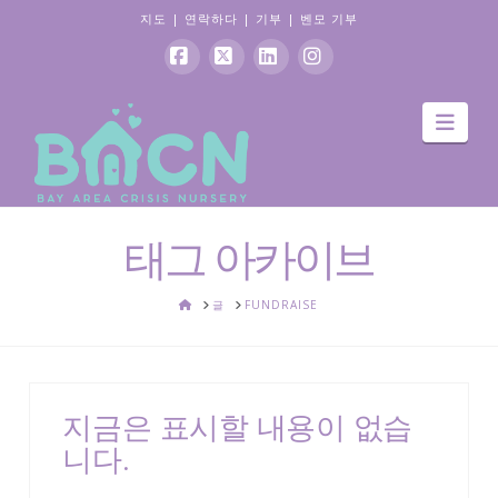
지도
|
연락하다
|
기부
|
벤모 기부
페
엑
링
인
항
이
스
크
스
해
스
드
타
북
인
그
램
태그 아카이브
집
글
FUNDRAISE
지금은 표시할 내용이 없습
니다.