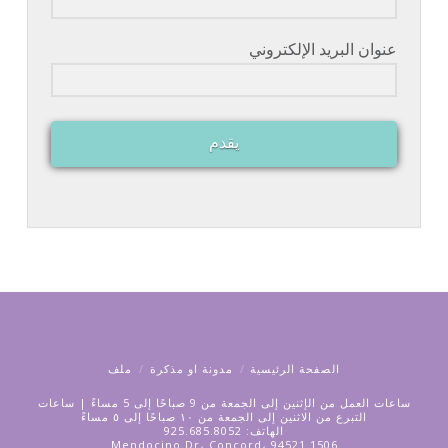
عنوان البريد الإلكتروني
يقدم
الصفحة الرئيسية
مدونة او مذكرة
ملف
ساعات العمل من الإثنين إلى الجمعة من 9 صباحًا إلى 5 مساءً | ساعات
التبرع من الاثنين إلى الجمعة من ١٠ صباحًا إلى ٥ مساءً
الهاتف: 925.685.8052
1506 Mendocino Dr، Concord، 94521