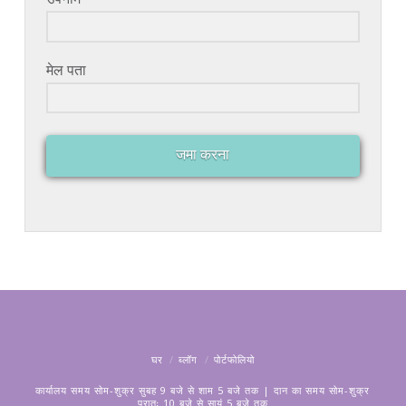
मेल पता
जमा करना
घर
ब्लॉग
पोर्टफोलियो
कार्यालय समय सोम-शुक्र सुबह 9 बजे से शाम 5 बजे तक | दान का समय सोम-शुक्र
प्रातः 10 बजे से सायं 5 बजे तक