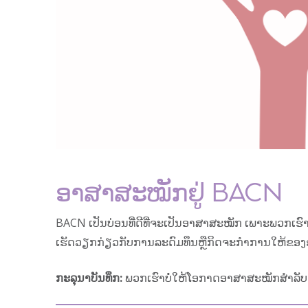
ອາສາສະໝັກຢູ່ BACN
BACN ເປັນບ່ອນທີ່ດີທີ່ຈະເປັນອາສາສະໝັກ ເພາະພວກເ
ເຮັດວຽກກ່ຽວກັບການລະດົມທຶນຫຼືກິດຈະກໍາການໃຫ້ຂອງຊຸມຊ
ກະ​ລຸ​ນາ​ບັນ​ທຶກ:
ພວກເຮົາບໍ່ໃຫ້ໂອກາດອາສາສະໝັກສໍາລັບ