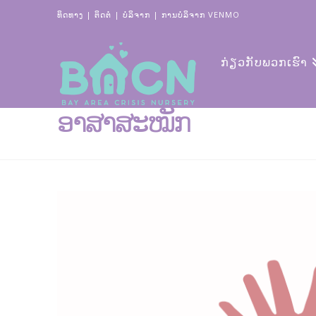
ທິດທາງ
|
ຕິດຕໍ່
|
ບໍ​ລິ​ຈາກ
|
ການບໍລິຈາກ VENMO
ກ່ຽວ​ກັບ​ພວກ​ເຮົາ
ອາສາສະໝັກ