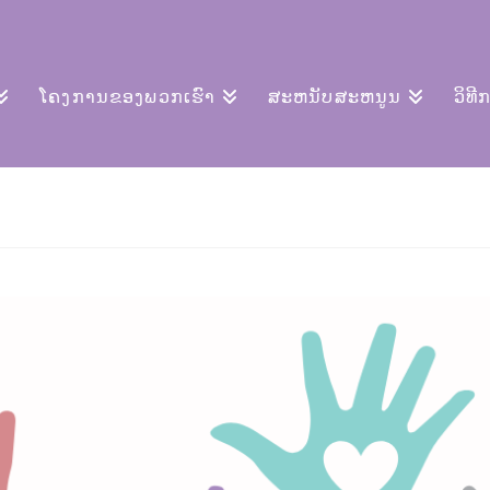
ໂຄງການຂອງພວກເຮົາ
ສະຫນັບສະຫນູນ
ວິທີ