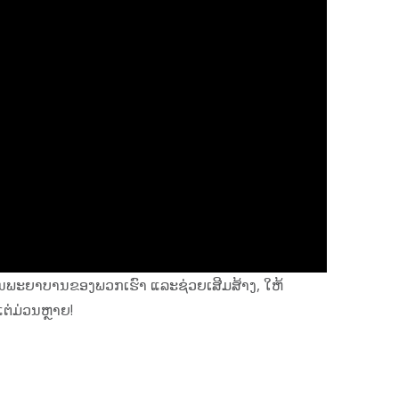
ານພະຍາບານຂອງພວກເຮົາ ແລະຊ່ວຍເສີມສ້າງ, ໃຫ້
ແຕ່ມ່ວນຫຼາຍ!