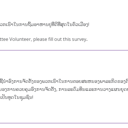
ົາໃນການຖິ້ມອາຫານປູທີ່ດີທີ່ສຸດໃນຕົວເມືອງ!
tee Volunteer, please fill out this survey
.
ນໍາອົງການຈັດຕັ້ງຂອງພວກເຮົາໃນການຕອບສະຫນອງພາລະກິດຂອງຕົນ
ະຫນອງການຄວບຄຸມອົງການຈັດຕັ້ງ, ການລະດົມທຶນແລະການວາງແຜນຍຸດທ
ປັນທູດໃນຊຸມຊົນ!