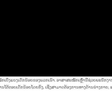
ກເບິ່ງແຍງເດັກນ້ອຍຂອງພວກເຮົາ. ອາສາສະໝັກເຫຼົ່ານີ້ຊ່ວຍພະນັກງ
ອບມີການໂຕ້ຕອບເດັກນ້ອຍໂດຍກົງ, ເຊິ່ງສາມາດຕ້ອງການທາງດ້ານຮ່າງກາຍ, 