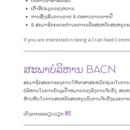
ປະທານອາສາສະໝັກ
ເກົ້າອີ້ປະມູນຂອງຫວານ
ການສົ່ງເສີມການຂາຍ & ປະທານການຂາຍປີ້
& ສະມາຊິກຄະນະກໍາມະການເພື່ອສະຫນັບສະຫນູນພວກເຮ
If you are interested in being a Crab Feed Commit
ສະພາບໍລິຫານ BACN
ສະມາຊິກສະພາອະນຸຍາດໃຫ້ອາສາສະຫມັກຊ່ວຍໃນການຊີ້
ບໍລິຫານໃນການບັນລຸເປົ້າຫມາຍຂອງອົງການຈັດຕັ້ງ, ສ
ຫ້າວຫັນໃນການສະຫນັບສະຫນູນອົງການຈັດຕັ້ງແລະກາຍເ
ເບິ່ງລາຍລະອຽດວຽກ
ທີ່ນີ້
.