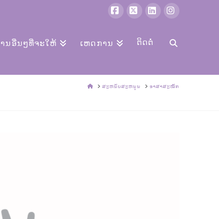
ເຟສ
X
LinkedIn
Instagram
ບຸກ
ຕິດຕໍ່
ການອື່ນໆທີ່ຈະໃຫ້
ເຫດການ
ບ້ານ
ສະຫນັບສະຫນູນ
ອາສາສະໝັກ