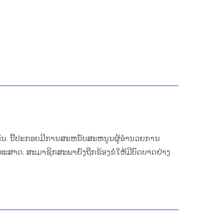
. ນີ້ປະກອບມີການສະຫນັບສະຫນູນຜູ້ອໍານວຍການ
ະສາດ. ສະມາຊິກສະພາຍັງຖືກຮ້ອງຂໍໃຫ້ມີບົດບາດຢ່າງ