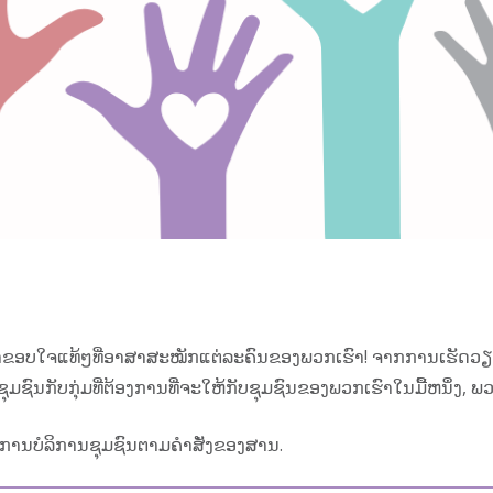
ຮົາຂອບໃຈແທ້ໆທີ່ອາສາສະໝັກແຕ່ລະຄົນຂອງພວກເຮົາ! ຈາກການເຮັດວຽ
ົນກັບກຸ່ມທີ່ຕ້ອງການທີ່ຈະໃຫ້ກັບຊຸມຊົນຂອງພວກເຮົາໃນມື້ຫນຶ່ງ, ພວ
ການບໍລິການຊຸມຊົນຕາມຄໍາສັ່ງຂອງສານ.