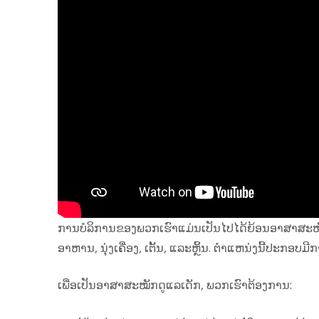
ການບໍລິການຂອງພວກເຮົາແມ່ນເປັນໄປໄດ້ຍ້ອນອາສາສະໝັ
ອາຫານ, ນຸ່ງເຄື່ອງ, ເຕັ້ນ, ແລະຫຼິ້ນ. ຕໍາແຫນ່ງນີ້ປະກ
ເພື່ອເປັນອາສາສະໝັກດູແລເດັກ, ພວກເຮົາຕ້ອງການ: