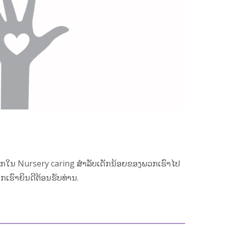
ກໃນ Nursery caring ສໍາລັບເດັກນ້ອຍຂອງພວກເຮົາໄປ
ກເຮົາຍິນດີຕ້ອນຮັບທ່ານ.