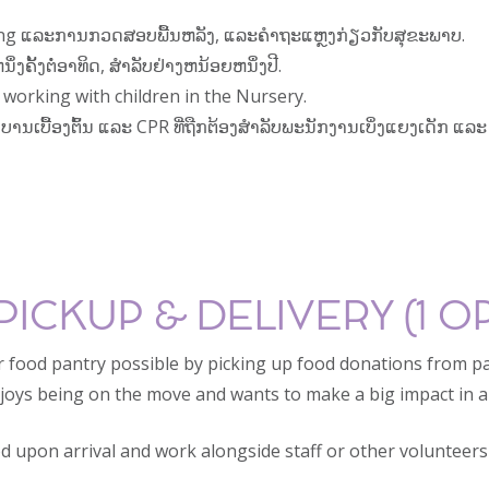
ting ແລະການກວດສອບພື້ນຫລັງ, ແລະຄໍາຖະແຫຼງກ່ຽວກັບສຸຂະພາບ.
ງຄັ້ງຕໍ່ອາທິດ, ສໍາລັບຢ່າງຫນ້ອຍຫນຶ່ງປີ.
 working with children in the Nursery.
້ອງຕົ້ນ ແລະ CPR ທີ່ຖືກຕ້ອງສຳລັບພະນັກງານເບິ່ງແຍງເດັກ ແລະ ເຝິກອ
CKUP & DELIVERY (1 O
 food pantry possible by picking up food donations from par
njoys being on the move and wants to make a big impact in a
d upon arrival and work alongside staff or other volunteer