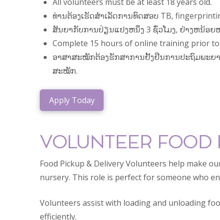
All volunteers must be at least 18 years old.
ທ່ານຕ້ອງເຮັດສໍາເລັດການທົດສອບ TB, fingerprin
ສັນຍາກັບການປ່ຽນແປງຫນຶ່ງ 3 ຊົ່ວໂມງ, ຢ່າງຫນ້ອຍຫນຶ່
Complete 15 hours of online training prior to
ອາສາສະໝັກຕ້ອງຮັກສາການຢັ້ງຢືນການປະຖົມພະຍາບານເບື
ສະໝັກ.
Apply Today
VOLUNTEER FOOD PI
Food Pickup & Delivery Volunteers help make our
nursery. This role is perfect for someone who e
Volunteers assist with loading and unloading foo
efficiently.