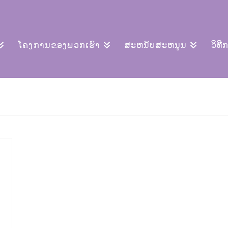
ໂຄງການຂອງພວກເຮົາ
ສະຫນັບສະຫນູນ
ວິທີ