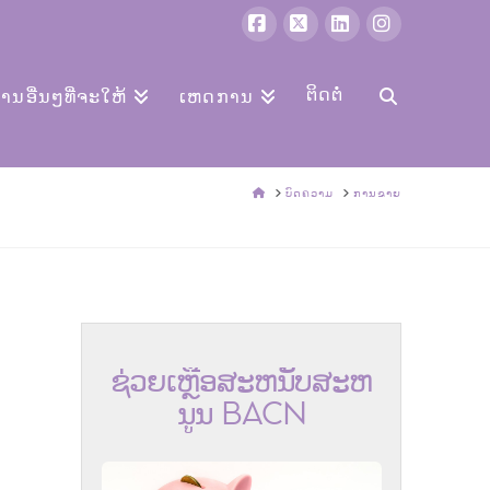
ເຟສ
X
LinkedIn
Instagram
ບຸກ
ຕິດຕໍ່
ການອື່ນໆທີ່ຈະໃຫ້
ເຫດການ
ບ້ານ
ບົດຄວາມ
ການຂາຍ
ຊ່ວຍ​ເຫຼືອ​ສະ​ຫນັບ​ສະ​ຫ
ນູນ BACN​