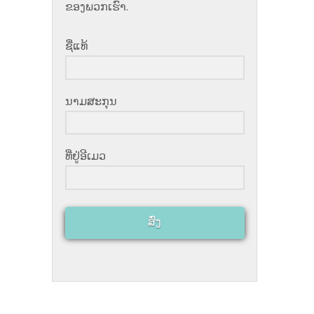
ຂອງ​ພວກ​ເຮົາ​.
ຊື່​ແທ້
ນາມ​ສະ​ກຸນ
ທີ່​ຢູ່​ອີ​ເມວ
ສົ່ງ