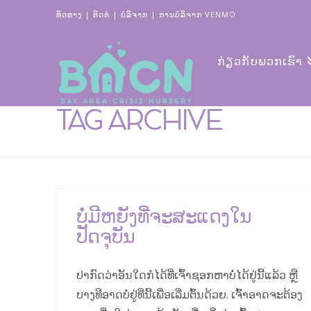
ທິດທາງ
|
ຕິດຕໍ່
|
ບໍ​ລິ​ຈາກ
|
ການບໍລິຈາກ VENMO
ກ່ຽວ​ກັບ​ພວກ​ເຮົາ
TAG ARCHIVE
ບໍ່ມີຫຍັງທີ່ຈະສະແດງໃນ
ປັດຈຸບັນ
ປາກົດວ່າອັນໃດກໍໄດ້ທີ່ເຈົ້າຊອກຫາບໍ່ໄດ້ຢູ່ນີ້ແລ້ວ ຫຼື
ບາງທີອາດບໍ່ຢູ່ທີ່ນີ້ເພື່ອເລີ່ມຕົ້ນດ້ວຍ. ເຈົ້າອາດຈະຕ້ອງ