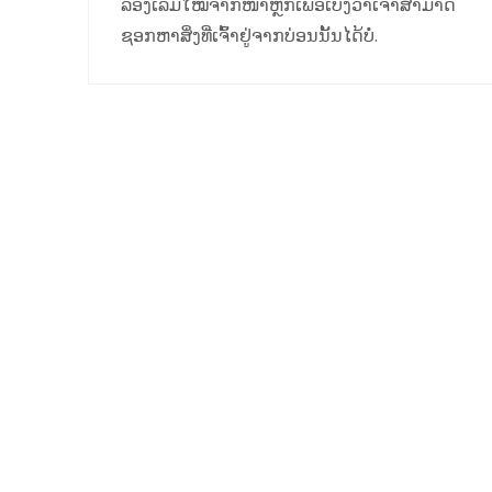
ລອງເລີ່ມໃໝ່ຈາກໜ້າຫຼັກເພື່ອເບິ່ງວ່າເຈົ້າສາມາດ
ຊອກຫາສິ່ງທີ່ເຈົ້າຢູ່ຈາກບ່ອນນັ້ນໄດ້ບໍ່.