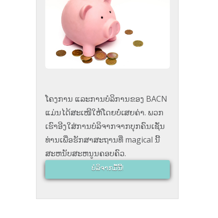
ໂຄງການ ແລະການບໍລິການຂອງ BACN
ແມ່ນໄດ້ສະເໜີໃຫ້ໂດຍບໍ່ເສຍຄ່າ. ພວກ
ເຮົາອີງໃສ່ການບໍລິຈາກຈາກບຸກຄົນເຊັ່ນ
ທ່ານເພື່ອຮັກສາສະຖານທີ່ magical ນີ້
ສະຫນັບສະຫນູນຄອບຄົວ.
ບໍລິຈາກມື້ນີ້!