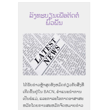
ລົງທະບຽນເພື່ອຕິດຕໍ່
ພົວພັນ
ໄດ້​ຮັບ​ຂ່າວ​ຫຼ້າ​ສຸດ​ທັງ​ຫມົດ​ກ່ຽວ​ກັບ​ສິ່ງ​ທີ່​
ເກີດ​ຂຶ້ນ​ຢູ່​ໃນ BACN​, ຄໍາ​ແນະ​ນໍາ​ການ​
ເປັນ​ພໍ່​ແມ່​, ແລະ​ກາ​ລະ​ໂອ​ກາດ​ອາ​ສາ​ສະ​
ຫມັກ​ໂດຍ​ການ​ສະ​ຫມັກ​ຈົດ​ຫມາຍ​ຂ່າວ​