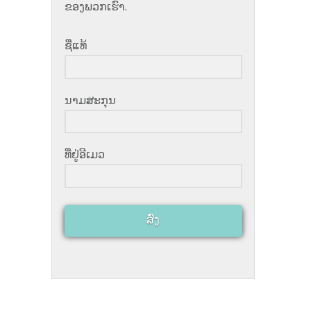
ຂອງ​ພວກ​ເຮົາ​.
ຊື່​ແທ້
ນາມ​ສະ​ກຸນ
ທີ່​ຢູ່​ອີ​ເມວ
ສົ່ງ