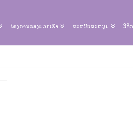
ໂຄງການຂອງພວກເຮົາ
ສະຫນັບສະຫນູນ
ວິທີ