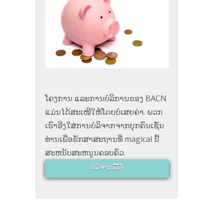
ໂຄງການ ແລະການບໍລິການຂອງ BACN
ແມ່ນໄດ້ສະເໜີໃຫ້ໂດຍບໍ່ເສຍຄ່າ. ພວກ
ເຮົາອີງໃສ່ການບໍລິຈາກຈາກບຸກຄົນເຊັ່ນ
ທ່ານເພື່ອຮັກສາສະຖານທີ່ magical ນີ້
ສະຫນັບສະຫນູນຄອບຄົວ.
ບໍລິຈາກມື້ນີ້!