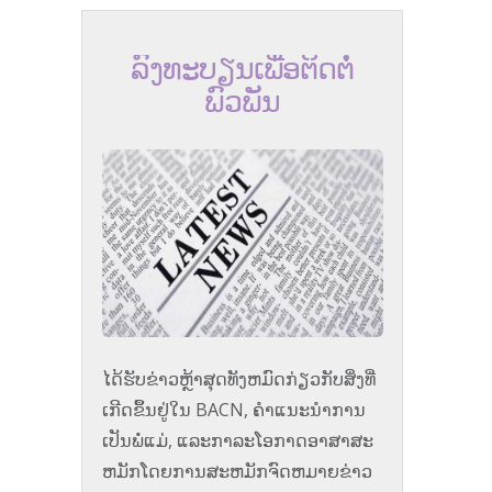
ລົງທະບຽນເພື່ອຕິດຕໍ່
ພົວພັນ
ໄດ້​ຮັບ​ຂ່າວ​ຫຼ້າ​ສຸດ​ທັງ​ຫມົດ​ກ່ຽວ​ກັບ​ສິ່ງ​ທີ່​
ເກີດ​ຂຶ້ນ​ຢູ່​ໃນ BACN​, ຄໍາ​ແນະ​ນໍາ​ການ​
ເປັນ​ພໍ່​ແມ່​, ແລະ​ກາ​ລະ​ໂອ​ກາດ​ອາ​ສາ​ສະ​
ຫມັກ​ໂດຍ​ການ​ສະ​ຫມັກ​ຈົດ​ຫມາຍ​ຂ່າວ​