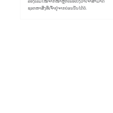
ລອງເລີ່ມໃໝ່ຈາກໜ້າຫຼັກເພື່ອເບິ່ງວ່າເຈົ້າສາມາດ
ຊອກຫາສິ່ງທີ່ເຈົ້າຢູ່ຈາກບ່ອນນັ້ນໄດ້ບໍ່.