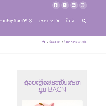
ເຟສ
X
LinkedIn
Instagram
ບຸກ
ຕິດຕໍ່
ການອື່ນໆທີ່ຈະໃຫ້
ເຫດການ
ບ້ານ
ບົດຄວາມ
ໂອກາດອາສາສະໝັກ
ຊ່ວຍ​ເຫຼືອ​ສະ​ຫນັບ​ສະ​ຫ
ນູນ BACN​