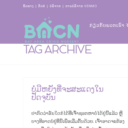
ທິດທາງ
|
ຕິດຕໍ່
|
ບໍ​ລິ​ຈາກ
|
ການບໍລິຈາກ VENMO
ກ່ຽວ​ກັບ​ພວກ​ເຮົາ
TAG ARCHIVE
ບໍ່ມີຫຍັງທີ່ຈະສະແດງໃນ
ປັດຈຸບັນ
ປາກົດວ່າອັນໃດກໍໄດ້ທີ່ເຈົ້າຊອກຫາບໍ່ໄດ້ຢູ່ນີ້ແລ້ວ ຫຼື
ບາງທີອາດບໍ່ຢູ່ທີ່ນີ້ເພື່ອເລີ່ມຕົ້ນດ້ວຍ. ເຈົ້າອາດຈະຕ້ອງ