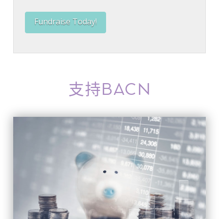
Fundraise Today!
支持BACN