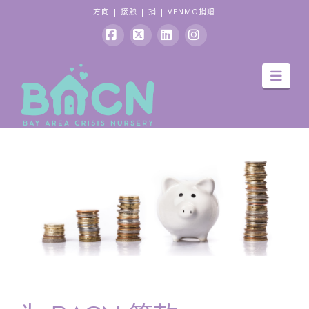
方向
|
接触
|
捐
|
VENMO捐赠
Facebook
X
领
Instagram
导
英
航