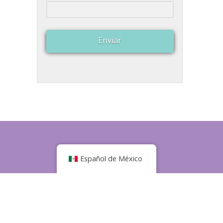
Enviar
Español de México
s de 10 a. M. A 5 p. M.
6.
a de privacidad