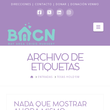
DIRECCIONES
|
CONTACTO
|
DONAR
|
DONACIÓN VENMO
Facebook
X
LinkedIn
Instagram
Nav
ARCHIVO DE
ETIQUETAS
HOGAR
ENTRADAS
TEXAS HOLD'EM
NADA QUE MOSTRAR