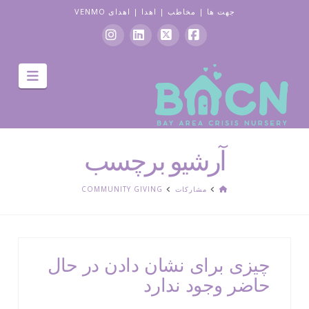
جهت ها
|
مخاطب
|
اهدا
|
اهدای VENMO
فیس
ایکس
لینکدین
اینستاگرام
جهت
بوک
یابی
آرشیو برچسب
صفحه
مشارکات
COMMUNITY GIVING
اصلی
چیزی برای نشان دادن در حال
حاضر وجود ندارد