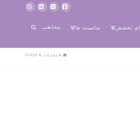
فیس
ایکس
لینکدین
اینستاگرام
بوک
مخاطب
رای بخشش
مناسبت ها
صفحه
مشارکات
POKER
اصلی