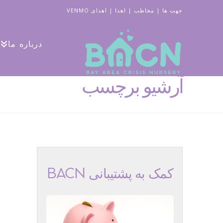
جهت ها
|
مخاطب
|
اهدا
|
اهدای VENMO
درباره ما
آرشیو برچسب
کمک به پشتیبانی BACN