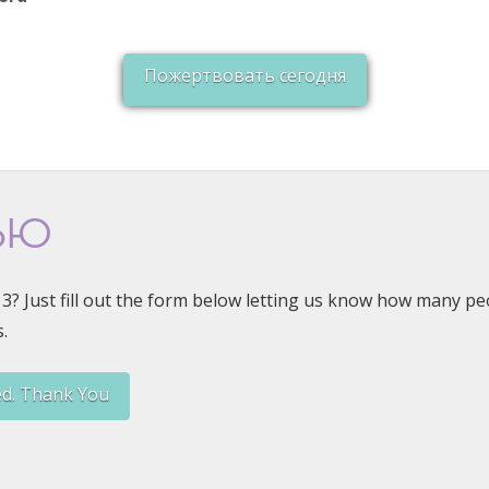
Пожертвовать сегодня
ЬЮ
or 3? Just fill out the form below letting us know how many p
.
ed. Thank You