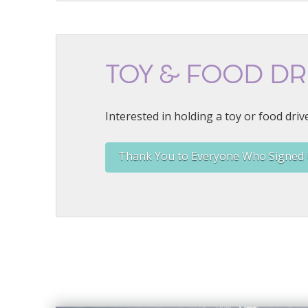
TOY & FOOD DR
Interested in holding a toy or food driv
Thank You to Everyone Who Signed 