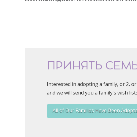
ПРИНЯТЬ СЕМ
Interested in adopting a family, or 2, 
and we will send you a family's wish lists
All of Our Families Have Been Adopt