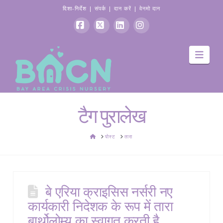
दिशा-निर्देश
|
संपर्क
|
दान करें
|
वेनमो दान
फेसबुक
एक्स
Linkedin
Instagram
मार्गद
टैग पुरालेख
घर
पोस्ट
तारा
बे एरिया क्राइसिस नर्सरी नए
कार्यकारी निदेशक के रूप में तारा
बार्थोलोम्यू का स्वागत करती है