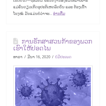
ເຮັດບໍ່ໄດ້—ຖ່ອມຕົວ. ພະນັກງານສັງຄົມໂທມາເພາະ
ແມ່ຄົນດຽວເກີດອຸປະຕິເຫດລົດຍົນ ແລະ ຕ້ອງເຂົ້າ
ໂຮງໝໍ. ມັນ​ແມ່ນ​ບໍ່​ວ່າ​ຈະ…
ອ່ານ​ຕື່ມ
ການຮັກສາສວນກ້າຂອງພວກ
ເຮົາໃຫ້ປອດໄພ
ທາຣາ
ມີນາ 16, 2020
ບໍ່ມີປະເພດ