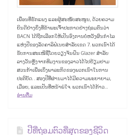
ເພື່ອນທີ່ຮັກແພງ ແລະຜູ້ສະໜັບສະໜູນ, ດ້ວຍຄວາມ
ຍິນດີຢ່າງຍິ່ງທີ່ຂ້າພະເຈົ້າປະກາດຢ່າງຖ່ອມຕົນວ່າ
BACN ໄດ້ຖືກເລືອກໃຫ້ເປັນອົງການບໍ່ຫວັງຜົນກຳໄລ
ແຫ່ງປີຂອງລັດຄາລິຟໍເນຍສຳລັບເຂດ 7. ພວກເຮົາໄດ້
ຮັບການສະເໜີຊື່ໂດຍວຽງຈັນຝົນ Glazer ສໍາລັບ
ລາງວັນຫຼັງຈາກທີມງານຂອງລາວໄດ້ໄປຢ້ຽມຢາມ
ສວນກ້າເພື່ອເບິ່ງພາລະກິດຂອງພວກເຮົາໃນການ
ປະຕິບັດ. . ສອງ​ປີ​ທີ່​ຜ່ານ​ມາ​ໄດ້​ມີ​ຄວາມ​ພະ​ຍາ​ຍາມ,
ເມື່ອຍ, ແລະ​ເປັນ​ທີ່​ຫນ້າ​ພໍ​ໃຈ. ພວກ​ເຮົາ​ໄດ້​ກ້າວ…
ອ່ານ​ຕື່ມ
ປີທີ່ຖ່ອມຕົວທີ່ສຸດຂອງຊີວິດ