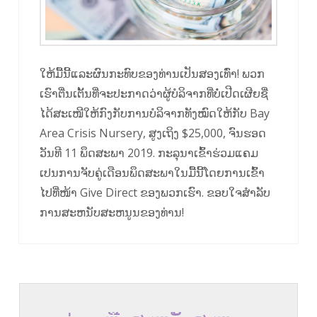
ໃຫ້ມື້ນີ້ແລະຜົນກະທົບຂອງທ່ານເປັນສອງເທົ່າ! ພວກ
ເຮົາຕື່ນເຕັ້ນທີ່ຈະປະກາດວ່າຜູ້ບໍລິຈາກທີ່ບໍ່ເປີດເຜີຍຊື່
ໄດ້ສະເໜີໃຫ້ກົງກັບການບໍລິຈາກທັງໝົດໃຫ້ກັບ Bay
Area Crisis Nursery, ສູງເຖິງ $25,000, ຈົນຮອດ
ວັນທີ 11 ພຶດສະພາ 2019. ກະລຸນາເຂົ້າຮ່ວມແຄມ
ເປນການຈັບຄູ່ເດືອນພຶດສະພາໃນມື້ນີ້ໂດຍການເຂົ້າ
ໄປທີ່ໜ້າ Give Direct ຂອງພວກເຮົາ. ຂອບໃຈສໍາລັບ
ການສະຫນັບສະຫນູນຂອງທ່ານ!