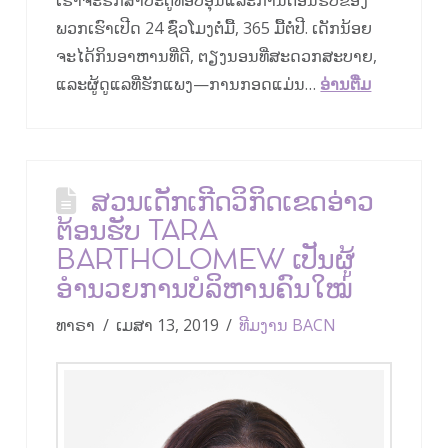
ເຮົາ​ຈະ​ຮັກ​ສາ​ປະ​ຕູ​ທີ່​ອົບ​ອຸ່ນ​ແລະ​ການ​ຕ້ອນ​ຮັບ​ຂອງ​
ພວກ​ເຮົາ​ເປີດ 24 ຊົ່ວ​ໂມງ​ຕໍ່​ມື້, 365 ມື້​ຕໍ່​ປີ. ເດັກ​ນ້ອຍ​
ຈະ​ໄດ້​ກິນ​ອາ​ຫານ​ທີ່​ດີ, ຕຽງ​ນອນ​ທີ່​ສະ​ດວກ​ສະ​ບາຍ,
ແລະ​ຜູ້​ດູ​ແລ​ທີ່​ຮັກ​ແພງ—ການ​ກອດ​ແມ່ນ…
ອ່ານ​ຕື່ມ
ສວນເດັກເກີດວິກິດເຂດອ່າວ
ຕ້ອນຮັບ TARA
BARTHOLOMEW ເປັນຜູ້
ອໍານວຍການບໍລິຫານຄົນໃໝ່
ທາຣາ
ເມສາ 13, 2019
ທີມງານ BACN