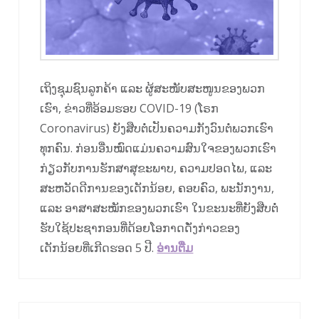
ເຖິງຊຸມຊົນລູກຄ້າ ແລະ ຜູ້ສະໜັບສະໜູນຂອງພວກ
ເຮົາ, ຂ່າວທີ່ອ້ອມຮອບ COVID-19 (ໂຣກ
Coronavirus) ຍັງສືບຕໍ່ເປັນຄວາມກັງວົນຕໍ່ພວກເຮົາ
ທຸກຄົນ. ກ່ອນ​ອື່ນ​ໝົດ​ແມ່ນ​ຄວາມ​ສົນ​ໃຈ​ຂອງ​ພວກ​ເຮົາ​
ກ່ຽວ​ກັບ​ການ​ຮັກສາ​ສຸຂະພາບ, ຄວາມ​ປອດ​ໄພ, ​ແລະ
ສະຫວັດດີ​ການ​ຂອງ​ເດັກນ້ອຍ, ຄອບຄົວ, ພະນັກງານ, ​
ແລະ ອາສາ​ສະໝັກ​ຂອງ​ພວກ​ເຮົາ ​ໃນ​ຂະນະ​ທີ່​ຍັງ​ສືບ​ຕໍ່​
ຮັບ​ໃຊ້​ປະຊາກອນ​ທີ່​ດ້ອຍ​ໂອກາດ​ດັ່ງກ່າວ​ຂອງ​
ເດັກນ້ອຍ​ທີ່​ເກີດ​ຮອດ 5 ປີ.
ອ່ານ​ຕື່ມ