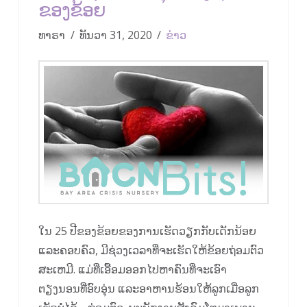
ຂອງຂ້ອຍ
ທາຣາ
ທັນວາ 31, 2020
ຂ່າວ
ໃນ 25 ປີຂອງຂ້ອຍຂອງການເຮັດວຽກກັບເດັກນ້ອຍ
ແລະຄອບຄົວ, ມີຊ່ວງເວລາທີ່ຈະເຮັດໃຫ້ຂ້ອຍຖ່ອມຕົວ
ສະເຫມີ. ແມ່ທີ່ເອື້ອມອອກໄປຫາຄົນທີ່ຈະເອົາ
ຕຽງນອນທີ່ອົບອຸ່ນ ແລະອາຫານຮ້ອນໃຫ້ລູກເມື່ອລູກ