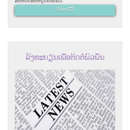
ສະຫນັບສະຫນູນຄອບຄົວ.
ບໍລິຈາກມື້ນີ້!
ລົງທະບຽນເພື່ອຕິດຕໍ່ພົວພັນ