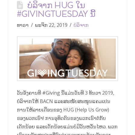
ບໍລິຈາກ HUG ໃນ
#GIVINGTUESDAY ນີ້
ທາຣາ
ພະຈິກ 22, 2019
ບໍ​ລິ​ຈາກ
ວັນອັງຄານທີ #Giving ນີ້ແມ່ນວັນທີ 3 ທັນວາ 2019,
ບໍລິຈາກໃຫ້ BACN ແລະສະໜັບສະໜູນແຄມເປນ
ການໃຫ້ລາຍເດືອນຂອງ HUG (Help Us Grow)
ຂອງພວກເຮົາ! ການອຸທິດຕົນຂອງພວກເຮົາຕໍ່ກັບ
ເດັກນ້ອຍ ແລະເດັກນ້ອຍແມ່ນບໍ່ມີວັນຫວັ່ນໄຫວ. ພວກ​