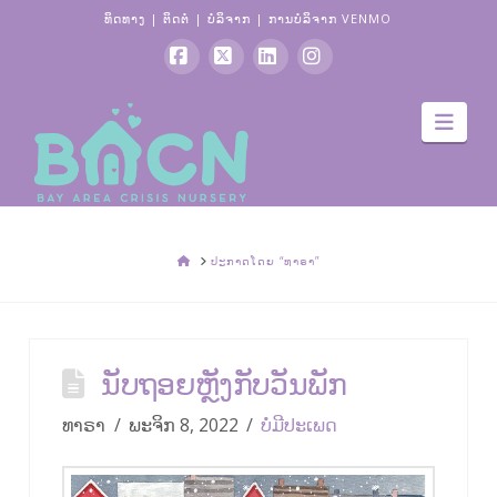
ທິດທາງ
|
ຕິດຕໍ່
|
ບໍ​ລິ​ຈາກ
|
ການບໍລິຈາກ VENMO
ເຟສ
X
LinkedIn
Instagram
ການ
ບຸກ
ນໍາ
ທາງ
ບ້ານ
ປະກາດໂດຍ “ທາຣາ”
ນັບຖອຍຫຼັງກັບວັນພັກ
ທາຣາ
ພະຈິກ 8, 2022
ບໍ່ມີປະເພດ