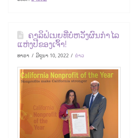
ຄາລິຟໍເນຍທີ່ບໍ່ຫວັງຜົນກຳໄລ
ແຫ່ງປີຂອງເຈົ້າ!
ທາຣາ
ມິຖຸນາ 10, 2022
ຂ່າວ