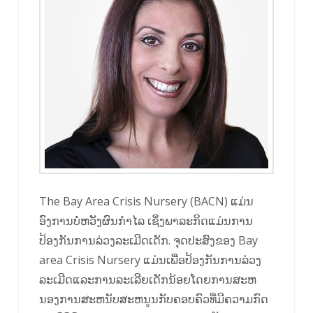
The Bay Area Crisis Nursery (BACN) ແມ່ນ
ອົງການບໍ່ຫວັງຜົນກຳໄລ ເຊິ່ງພາລະກິດແມ່ນການ
ປ້ອງກັນການລ່ວງລະເມີດເດັກ. ຈຸດ​ປະ​ສົງ​ຂອງ Bay
area Crisis Nursery ແມ່ນ​ເພື່ອ​ປ້ອງ​ກັນ​ການ​ລ່ວງ​
ລະ​ເມີດ​ແລະ​ການ​ລະ​ເລີຍ​ເດັກ​ນ້ອຍ​ໂດຍ​ການ​ສະ​ຫ
ນອງ​ການ​ສະ​ຫນັບ​ສະ​ຫນູນ​ກັບ​ຄອບ​ຄົວ​ທີ່​ມີ​ຄວາມ​ກົດ​