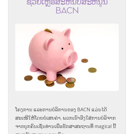
ຊ່ວຍ​ເຫຼືອ​ສະ​ຫນັບ​ສະ​ຫນູນ
BACN​
ໂຄງການ ແລະການບໍລິການຂອງ BACN ແມ່ນໄດ້
ສະເໜີໃຫ້ໂດຍບໍ່ເສຍຄ່າ. ພວກເຮົາອີງໃສ່ການບໍລິຈາກ
ຈາກບຸກຄົນເຊັ່ນທ່ານເພື່ອຮັກສາສະຖານທີ່ magical ນີ້