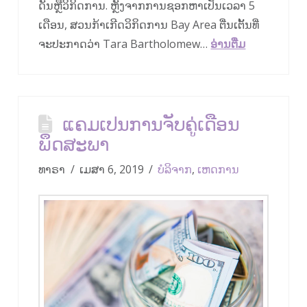
ດັນ​ຫຼື​ວິ​ກິດ​ການ​. ຫຼັງ​ຈາກ​ການ​ຊອກ​ຫາ​ເປັນ​ເວ​ລາ 5
ເດືອນ, ສວນ​ກ້າ​ເກີດ​ວິ​ກິດ​ການ Bay Area ຕື່ນ​ເຕັ້ນ​ທີ່​
ຈະ​ປະ​ກາດ​ວ່າ Tara Bartholomew…
ອ່ານ​ຕື່ມ
ແຄມເປນການຈັບຄູ່ເດືອນ
ພຶດສະພາ
ທາຣາ
ເມສາ 6, 2019
ບໍ​ລິ​ຈາກ
,
ເຫດການ