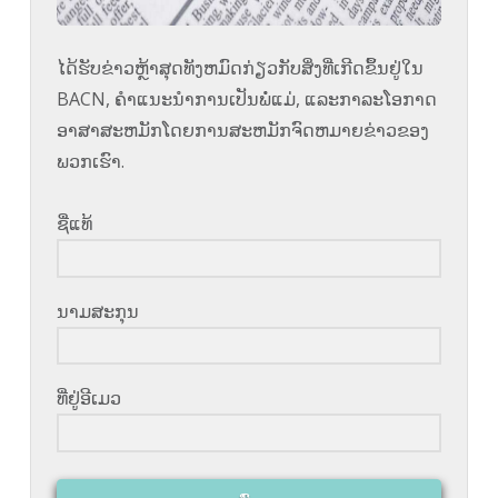
ໄດ້​ຮັບ​ຂ່າວ​ຫຼ້າ​ສຸດ​ທັງ​ຫມົດ​ກ່ຽວ​ກັບ​ສິ່ງ​ທີ່​ເກີດ​ຂຶ້ນ​ຢູ່​ໃນ
BACN​, ຄໍາ​ແນະ​ນໍາ​ການ​ເປັນ​ພໍ່​ແມ່​, ແລະ​ກາ​ລະ​ໂອ​ກາດ​
ອາ​ສາ​ສະ​ຫມັກ​ໂດຍ​ການ​ສະ​ຫມັກ​ຈົດ​ຫມາຍ​ຂ່າວ​ຂອງ​
ພວກ​ເຮົາ​.
ຊື່​ແທ້
ນາມ​ສະ​ກຸນ
ທີ່​ຢູ່​ອີ​ເມວ