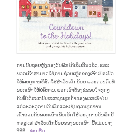
ການນັບຖອຍຫຼັງຂອງວັນພັກໄດ້ເລີ່ມຂຶ້ນແລ້ວ, ແລະ
ພວກເຮົາສາມາດໃຊ້ການຊ່ວຍເຫຼືອຂອງເຈົ້າເພື່ອເຮັດ
ໃຫ້ລະດູການທີ່ສົດໃສສໍາລັບເດັກນ້ອຍ ແລະຄອບຄົວທີ່
ພວກເຮົາໃຫ້ບໍລິການ. ພວກເຮົາຕ້ອງຂໍຂອບໃຈທຸກໆ
ຄົນທີ່ໄດ້ສະຫນັບສະຫນູນລູກຄ້າຂອງພວກເຮົາໃນ
ແຕ່ລະລະດູການວັນພັກແລະເຊີນຊວນທຸກທ່ານ
ເຂົ້າຮ່ວມກັບພວກເຮົາເພື່ອເຮັດໃຫ້ລະດູການວັນພັກນີ້
magical ສໍາລັບເດັກນ້ອຍຂອງພວກເຮົາ. ນີ້ແມ່ນບາງ
ວິທີທີ່…
ອ່ານ​ຕື່ມ