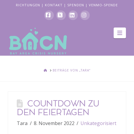
RICHTUNGEN
|
KONTAKT
|
SPENDEN
|
VENMO-SPENDE
Facebook
X
LinkedIn
Instagram
Navi
HEIM
BEITRÄGE VON „TARA“
COUNTDOWN ZU
DEN FEIERTAGEN
Tara
8. November 2022
Unkategorisiert