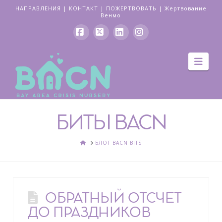
НАПРАВЛЕНИЯ
|
КОНТАКТ
|
ПОЖЕРТВОВАТЬ
|
Жертвование
Венмо
Facebook
Икс
LinkedIn
Instagram
Нав
БИТЫ BACN
ДОМ
БЛОГ BACN BITS
ОБРАТНЫЙ ОТСЧЕТ
ДО ПРАЗДНИКОВ