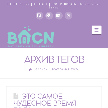
НАПРАВЛЕНИЯ
|
КОНТАКТ
|
ПОЖЕРТВОВАТЬ
|
Жертвование
Венмо
Facebook
Икс
LinkedIn
Instagram
Нав
АРХИВ ТЕГОВ
ДОМ
ЗАПИСИ
ВОСТОЧНАЯ БУХТА
ЭТО САМОЕ
ЧУДЕСНОЕ ВРЕМЯ