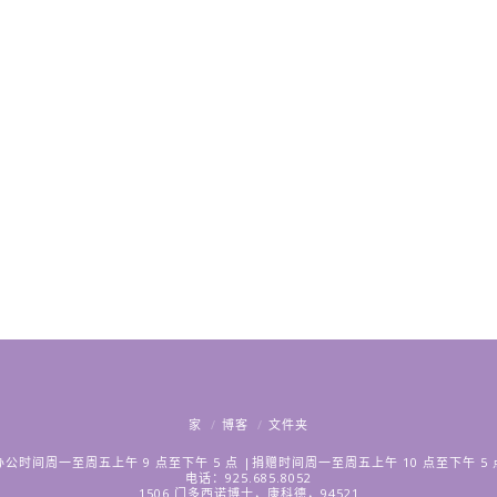
家
博客
文件夹
办公时间周一至周五上午 9 点至下午 5 点 |捐赠时间周一至周五上午 10 点至下午 5 
电话：925.685.8052
1506 门多西诺博士，康科德，94521