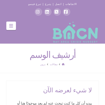
الاتجاهات
|
اتصل
|
يتبرع
|
تبرع فينمو
موقع
X
ينكدين
انستغرام
التنقل
التواصل
الاجتماعي
الفيسبوك
أرشيف الوسم
الصفحة
مقالات
يزور
الرئيسية
لا شيء لعرضه الآن
يبدو أن كل ما كنت تبحث عنه لم يعد موجودًا هنا أو