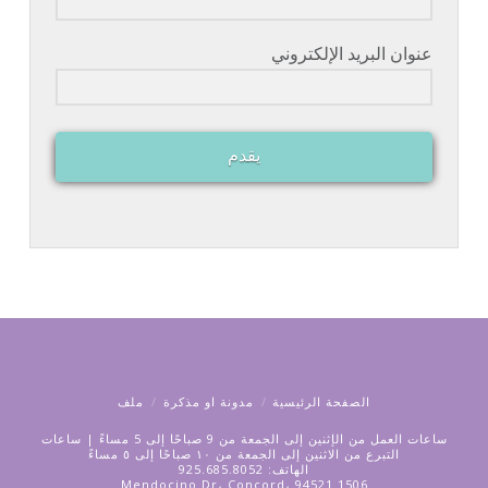
عنوان البريد الإلكتروني
يقدم
الصفحة الرئيسية
مدونة او مذكرة
ملف
ساعات العمل من الإثنين إلى الجمعة من 9 صباحًا إلى 5 مساءً | ساعات
التبرع من الاثنين إلى الجمعة من ١٠ صباحًا إلى ٥ مساءً
الهاتف: 925.685.8052
1506 Mendocino Dr، Concord، 94521