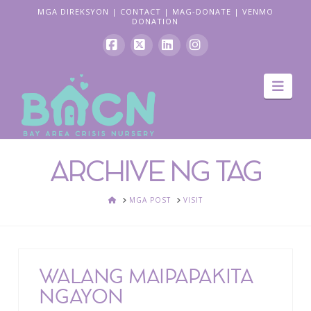
MGA DIREKSYON
|
CONTACT
|
MAG-DONATE
|
VENMO
DONATION
Facebook
X
LinkedIn
Instagram
Pag
navi
ARCHIVE NG TAG
BAHAY
MGA POST
VISIT
WALANG MAIPAPAKITA
NGAYON