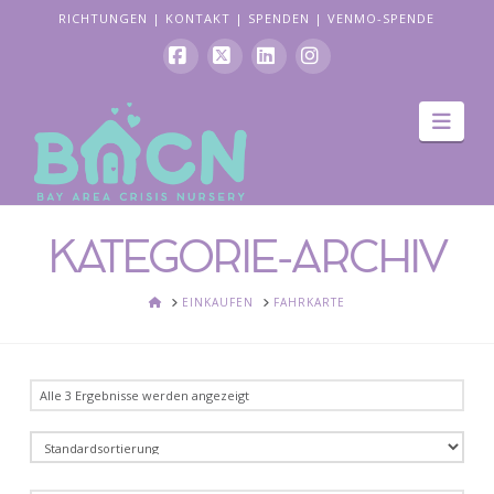
RICHTUNGEN
|
KONTAKT
|
SPENDEN
|
VENMO-SPENDE
Facebook
X
LinkedIn
Instagram
Navi
KATEGORIE-ARCHIV
HEIM
EINKAUFEN
FAHRKARTE
Alle 3 Ergebnisse werden angezeigt