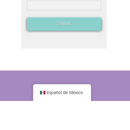
Enviar
Español de México
s de 10 a. M. A 5 p. M.
6.
a de privacidad